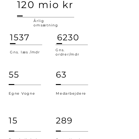
120 mio kr
Årlig
omsætning
1537
6230
Gns.
Gns. læs /mdr
ordrer/mdr
55
63
Egne Vogne
Medarbejdere
15
289