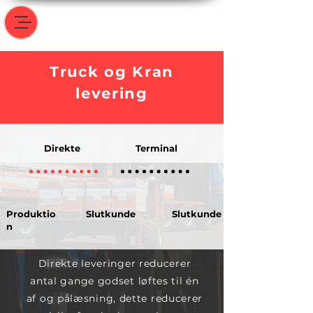
Truck og Kran
levering
Direkte
Terminal
Produktio
Slutkunde
Slutkunde
n
Direkte leveringer reducerer
antal gange godset løftes til én
af og pålæsning, dette reducerer