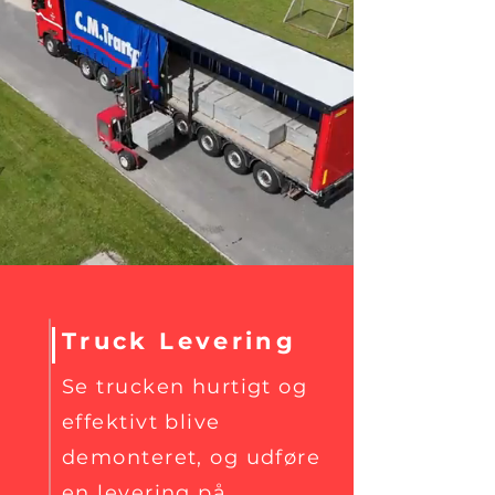
Truck Levering
Se trucken hurtigt og
effektivt blive
demonteret, og udføre
en levering på