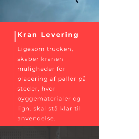
Kran Levering
Ligesom trucken,
skaber kranen
muligheder for
placering af paller på
steder, hvor
byggematerialer og
lign. skal stå klar til
anvendelse.