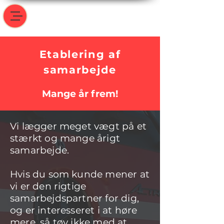
Etablering af
samarbejde
Mange år frem!
Vi lægger meget vægt på et
stærkt og mange årigt
samarbejde.
Hvis du som kunde mener at
vi er den rigtige
samarbejdspartner for dig,
og er interesseret i at høre
mere, så tøv ikke med at