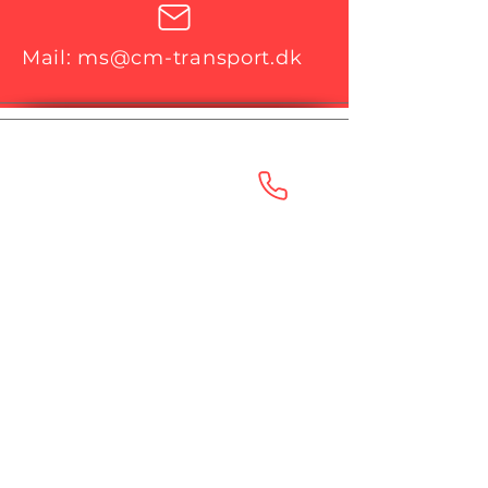
Mail:
ms@cm-transport.dk
Nørresundby
Tlf.:
+45 98 25 85 40
Sundsholmen 6
9400 Nørresundby
CVR-Nr.
85 50 29 13
Løsning
Tlf.:
+45 72 62 31 80
Helge Nielsens Allé 4
8723 Løsning