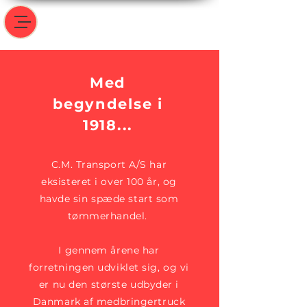
Med
begyndelse i
1918...
C.M. Transport A/S har
eksisteret i over 100 år, og
havde sin spæde start som
tømmerhandel.
I gennem årene har
forretningen udviklet sig, og vi
er nu den største udbyder i
Danmark af medbringertruck