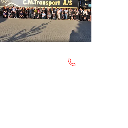
Nørresundby
Tlf.:
+45 98 25 85 40
Sundsholmen 6
9400 Nørresundby
CVR-Nr.
85 50 29 13
Løsning
Tlf.:
+45 72 62 31 80
Helge Nielsens Allé 4