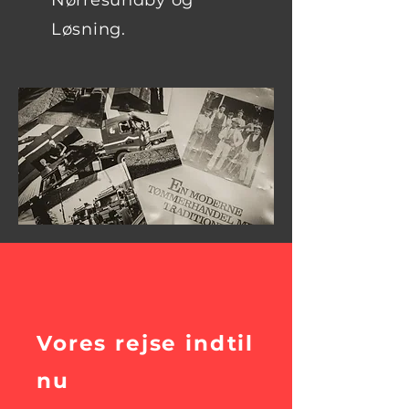
Nørresundby og
Løsning.
Vores rejse indtil
nu