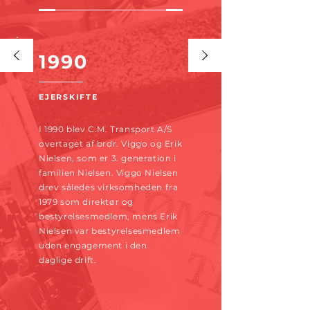
1990
EJERSKIFTE
I 1990 blev C.M. Transport A/S
overtaget af brdr. Viggo og Erik
Nielsen, som er 3. generation i
familien Nielsen. Viggo Nielsen
drev således virksomheden fra
1979 som direktør og
bestyrelsesmedlem, mens Erik
Nielsen var bestyrelsesmedlem
uden engagement i den
daglige drift.