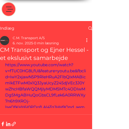
Indlæg
C.M. Transport A/S
6. nov. 2025
0 min læsning
CM Transport og Ejner Hessel -
et ekslusivt samarbejde
https://www.youtube.com/watch?
v=fTUC0HG8LfU&feature=youtu.be&fbcli
d=IwY2xjawN5P9RleHRuA2FlbQIxMABic
mlkETFwM0x1Q3JyaUcyZ245djVEc3J0Y
wZhcHBfaWQQMjIyMDM5MTc4ODIwM
Dg5MgABHuQoGbsCL9fLek6A0RRWXy
7n6h9XROj-
lseQfKHY6I0PDofLAl4TqJHH9Qnd_aem_
LXyfFm8d34OQLqGVhN1FLA