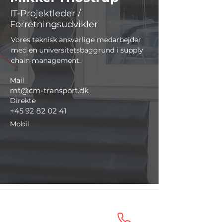
IT-Projektleder /
Forretningsudvikler
Vores teknisk ansvarlige medarbejder 
med en universitetsbaggrund i supply 
chain management.
Mail
mt@cm-transport.dk
Direkte
+45 92 82 02 41
Mobil
Nørresundby
Tlf.:
+45 98 25 85 40