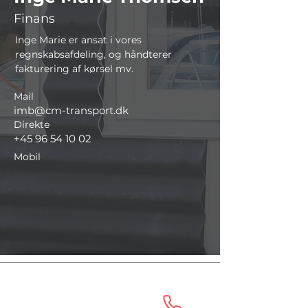
Finans
Inge Marie er ansat i vores 
regnskabsafdeling, og håndterer 
fakturering af kørsel mv. 
Mail
imb@cm-transport.dk
Direkte
+45 96 54 10 02
Mobil
Nørresundby
Tlf.:
+45 98 25 85 40